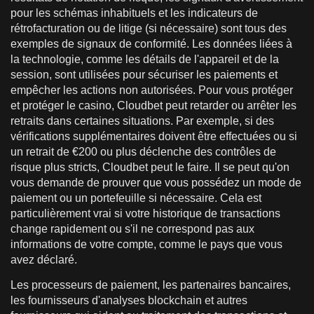
pour les schémas inhabituels et les indicateurs de
rétrofacturation ou de litige (si nécessaire) sont tous des
exemples de signaux de conformité. Les données liées à
la technologie, comme les détails de l'appareil et de la
session, sont utilisées pour sécuriser les paiements et
empêcher les actions non autorisées. Pour vous protéger
et protéger le casino, Cloudbet peut retarder ou arrêter les
retraits dans certaines situations. Par exemple, si des
vérifications supplémentaires doivent être effectuées ou si
un retrait de €200 ou plus déclenche des contrôles de
risque plus stricts, Cloudbet peut le faire. Il se peut qu'on
vous demande de prouver que vous possédez un mode de
paiement ou un portefeuille si nécessaire. Cela est
particulièrement vrai si votre historique de transactions
change rapidement ou s'il ne correspond pas aux
informations de votre compte, comme le pays que vous
avez déclaré.
Les processeurs de paiement, les partenaires bancaires,
les fournisseurs d'analyses blockchain et autres