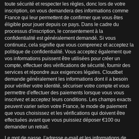
toute sécurité et respecter les règles, donc lors de votre
inscription, on vous demandera des informations comme
France qui leur permettent de confirmer que vous êtes
éligible pour jouer depuis ce pays. Dans le cadre du
processus d'inscription, le consentement à la
confidentialité est généralement demandé. Si vous
continuez, cela signifie que vous comprenez et acceptez la
politique de confidentialité. Vous acceptez également que
vos informations puissent être utilisées pour créer un
compte, effectuer des vérifications de sécurité, fournir des
services et répondre aux exigences légales. Cloudbet
demande généralement les informations dont il a besoin
pour vérifier votre identité, sécuriser votre compte et vous
permettre d'effectuer des paiements lorsque vous vous
inscrivez et acceptez leurs conditions. Les champs exacts
peuvent varier selon votre France, le mode de paiement
que vous choisissez et les vérifications qui doivent être
effectuées avant que vous puissiez déposer €100 ou
demander un retrait.
Le mot de passe, l'adresse e-mail et les informations de