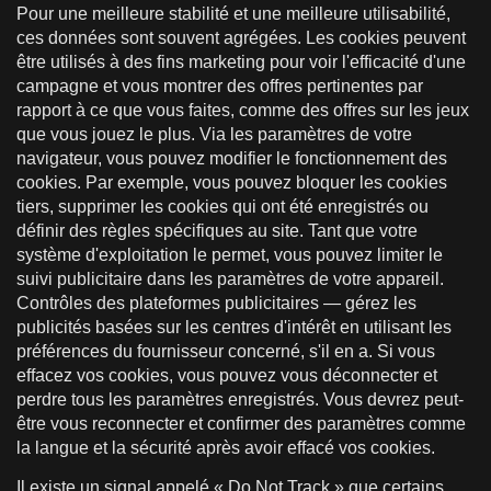
Pour une meilleure stabilité et une meilleure utilisabilité,
ces données sont souvent agrégées. Les cookies peuvent
être utilisés à des fins marketing pour voir l'efficacité d'une
campagne et vous montrer des offres pertinentes par
rapport à ce que vous faites, comme des offres sur les jeux
que vous jouez le plus. Via les paramètres de votre
navigateur, vous pouvez modifier le fonctionnement des
cookies. Par exemple, vous pouvez bloquer les cookies
tiers, supprimer les cookies qui ont été enregistrés ou
définir des règles spécifiques au site. Tant que votre
système d'exploitation le permet, vous pouvez limiter le
suivi publicitaire dans les paramètres de votre appareil.
Contrôles des plateformes publicitaires — gérez les
publicités basées sur les centres d'intérêt en utilisant les
préférences du fournisseur concerné, s'il en a. Si vous
effacez vos cookies, vous pouvez vous déconnecter et
perdre tous les paramètres enregistrés. Vous devrez peut-
être vous reconnecter et confirmer des paramètres comme
la langue et la sécurité après avoir effacé vos cookies.
Il existe un signal appelé « Do Not Track » que certains