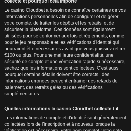
collecte et pourquoi cela importe
Le casino Cloudbet a besoin de connaître certaines de vos
informations personnelles afin de configurer et de gérer
votre compte, de traiter les dépôts et les retraits, et de
sécuriser la plateforme. Ces données sont également
utilisées pour se conformer aux lois et règlements, comme
pour le jeu responsable et les vérifications d'identité qui
pourraient être nécessaires avant que vous puissiez retirer
€100 ou plus. Pour une meilleure confidentialité, une
sécurité de compte et une vérification rapide si nécessaire,
sachez quelles informations sont collectées. C'est aussi
pourquoi certains détails doivent être corrects : des
informations erronées peuvent entraîner des retards de
paiement, des retraits gelés ou des vérifications
supplémentaires.
Quelles informations le casino Cloudbet collecte-t-il
Les informations de compte et d'identité sont généralement
collectées lors de l'inscription et à nouveau lorsque la
vérification est nécessaire. Votre nom complet, votre date