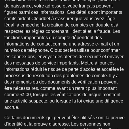
de naissance, votre adresse et votre français peuvent
figurer parmi ces informations. Ces détails sont importants
car ils aident Cloudbet à s'assurer que vous avez l'âge
légal, à empêcher la création de comptes en double et à
respecter les règles concernant l'identité et la fraude. Les
fonctions importantes du compte dépendent des
informations de contact comme une adresse e-mail et un
numéro de téléphone. Cloudbet les utilise pour confirmer
les connexions, envoyer des alertes de sécurité et envoyer
des messages de service importants. Mettre à jour ces
informations réduit le risque de perte d'accès et accélère le
processus de résolution des problèmes de compte. Il y a
des moments où des documents de vérification peuvent
être nécessaires, comme avant un retrait plus important
comme €500, lorsque les vérifications de risque montrent
une activité suspecte, ou lorsque la loi exige une diligence
accrue.
Certains documents qui peuvent être utilisés sont la preuve
d'identité et la preuve d'adresse. Les personnes non