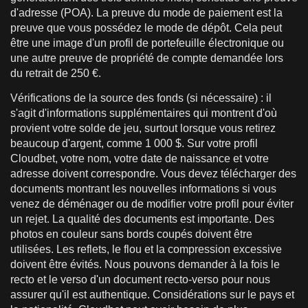
d'adresse (POA). La preuve du mode de paiement est la
preuve que vous possédez le mode de dépôt. Cela peut
être une image d'un profil de portefeuille électronique ou
une autre preuve de propriété de compte demandée lors
du retrait de 250 €.
Vérifications de la source des fonds (si nécessaire) : il
s'agit d'informations supplémentaires qui montrent d'où
provient votre solde de jeu, surtout lorsque vous retirez
beaucoup d'argent, comme 1 000 $. Sur votre profil
Cloudbet, votre nom, votre date de naissance et votre
adresse doivent correspondre. Vous devez télécharger des
documents montrant les nouvelles informations si vous
venez de déménager ou de modifier votre profil pour éviter
un rejet. La qualité des documents est importante. Des
photos en couleur sans bords coupés doivent être
utilisées. Les reflets, le flou et la compression excessive
doivent être évités. Nous pouvons demander à la fois le
recto et le verso d'un document recto-verso pour nous
assurer qu'il est authentique. Considérations sur le pays et