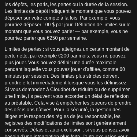
les dépôts, les paris, les pertes ou la durée de la session.
Les limites de dépôt indiquent le montant que vous pouvez
déposer sur votre compte à la fois. Par exemple, vous
pourriez déposer 100 $ par jour. Définition de limites sur le
montant que vous pouvez parier — par exemple, vous ne
pourriez parier que €250 par semaine.
Limites de pertes : si vous atteignez un certain montant de
perte nette, par exemple €200 par mois, vous ne pouvez
plus jouer. Vous pouvez définir une durée maximale
pendant laquelle vous pouvez jouer d'affilée, comme 60
minutes par session. Des limites plus strictes doivent
prendre effet immédiatement lorsque vous les définissez.
Si vous demandez à Cloudbet de réduire ou de supprimer
une limite, ils peuvent vous accorder un délai de réflexion
au préalable. Cela vise à empêcher les joueurs de prendre
des décisions hâtives. Pour la sécurité, la gestion des
litiges et le respect des règles de jeu responsable, les
registres des modifications de limites sont généralement
conservés. Délais et auto-exclusion : si vous pensez avoir
besoin d'une intervention plus forte, l'auto-exclusion vous