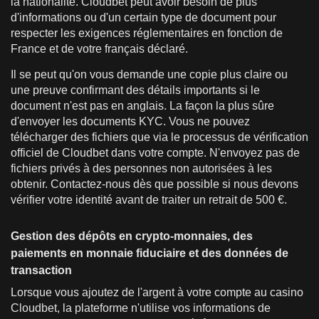
la nationalité. Cloudbet peut avoir besoin de plus
d'informations ou d'un certain type de document pour
respecter les exigences réglementaires en fonction de
France et de votre français déclaré.
Il se peut qu'on vous demande une copie plus claire ou
une preuve confirmant des détails importants si le
document n'est pas en anglais. La façon la plus sûre
d'envoyer les documents KYC. Vous ne pouvez
télécharger des fichiers que via le processus de vérification
officiel de Cloudbet dans votre compte. N'envoyez pas de
fichiers privés à des personnes non autorisées à les
obtenir. Contactez-nous dès que possible si nous devons
vérifier votre identité avant de traiter un retrait de 500 €.
Gestion des dépôts en crypto-monnaies, des
paiements en monnaie fiduciaire et des données de
transaction
Lorsque vous ajoutez de l'argent à votre compte au casino
Cloudbet, la plateforme n'utilise vos informations de