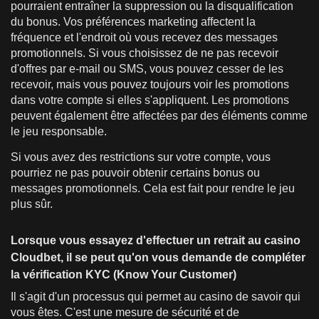
pourraient entraîner la suppression ou la disqualification
du bonus. Vos préférences marketing affectent la
fréquence et l'endroit où vous recevez des messages
promotionnels. Si vous choisissez de ne pas recevoir
d'offres par e-mail ou SMS, vous pouvez cesser de les
recevoir, mais vous pouvez toujours voir les promotions
dans votre compte si elles s'appliquent. Les promotions
peuvent également être affectées par des éléments comme
le jeu responsable.
Si vous avez des restrictions sur votre compte, vous
pourriez ne pas pouvoir obtenir certains bonus ou
messages promotionnels. Cela est fait pour rendre le jeu
plus sûr.
Lorsque vous essayez d'effectuer un retrait au casino
Cloudbet, il se peut qu'on vous demande de compléter
la vérification KYC (Know Your Customer)
Il s'agit d'un processus qui permet au casino de savoir qui
vous êtes. C'est une mesure de sécurité et de