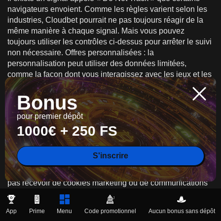
navigateurs envoient. Comme les règles varient selon les
industries, Cloudbet pourrait ne pas toujours réagir de la
même manière à chaque signal. Mais vous pouvez
toujours utiliser les contrôles ci-dessus pour arrêter le suivi
non nécessaire. Offres personnalisées : la
personnalisation peut utiliser des données limitées,
comme la façon dont vous interagissez avec les jeux et les
bonus, le temps que vous passez sur le site et votre
localisation générale basée sur votre adresse IP,
Bonus
lorsqu'elle est activée. Vous pouvez modifier les
pour premier dépôt
promotions que vous voyez en faisant cela. Par exemple,
1000€ + 250 FS
vous pourriez voir des correspondances de dépôt comme
un bonus allant jusqu'à €200 ou des recharges
personnalisées comme €50. Vous pouvez toujours recevoir
S'inscrire
des offres générales ou des messages de service
concernant votre compte même si vous choisissez de ne
pas recevoir de cookies marketing ou de communications
promotionnelles.
Suivi par des tiers : différentes entreprises proposent
App
Prime
Menu
Code promotionnel
Aucun bonus sans dépôt