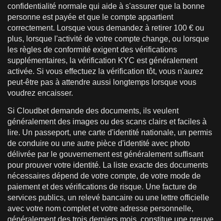
confidentialité normale qui aide à s'assurer que la bonne
personne est payée et que le compte appartient
correctement. Lorsque vous demandez à retirer 100 € ou
plus, lorsque l'activité de votre compte change, ou lorsque
les règles de conformité exigent des vérifications
supplémentaires, la vérification KYC est généralement
activée. Si vous effectuez la vérification tôt, vous n'aurez
peut-être pas à attendre aussi longtemps lorsque vous
voudrez encaisser.
Si Cloudbet demande des documents, ils veulent
généralement des images ou des scans clairs et faciles à
lire. Un passeport, une carte d'identité nationale, un permis
de conduire ou une autre pièce d'identité avec photo
délivrée par le gouvernement est généralement suffisant
pour prouver votre identité. La liste exacte des documents
nécessaires dépend de votre compte, de votre mode de
paiement et des vérifications de risque. Une facture de
services publics, un relevé bancaire ou une lettre officielle
avec votre nom complet et votre adresse personnelle,
généralement des trois derniers mois, constitue une preuve