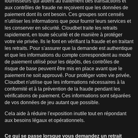
fournisseurs qui aident au traitement des transactions et
aux contrôles de fraude ne reçoivent que les données de
paiement dont ils ont besoin. Ces groupes sont censés
n'utiliser les informations que pour fournir leurs services et
les conserver en sécurité. Cloudbet traite les retraits
rapidement, en toute sécurité et de manière à protéger
votre vie privée. Ils le font en vérifiant la fraude et en traitant
les retraits. Pour s'assurer que la demande est authentique
et que les informations du compte correspondent au mode
de paiement utilisé pour les dépôts, des contrôles de
risque de base peuvent être mis en place avant que le
paiement ne soit approuvé. Pour protéger votre vie privée,
Cloudbet n'utilise que les informations nécessaires à la
conformité et à la prévention de la fraude pendant les
vérifications de paiement. Ces informations sont séparées
de vos données de jeu autant que possible.
Cela aide à réduire l'exposition inutile tout en répondant
aux besoins légaux et opérationnels.
Ce qui se passe lorsque vous demandez un retrait