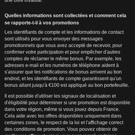
une offre invalide.
Quelles informations sont collectées et comment cela
se rapporte-t-il à vos promotions
Les identifiants de compte et les informations de contact
sont utilisés pour vous envoyer des messages
promotionnels que vous avez accepté de recevoir, pour
confirmer votre participation et pour empêcher d'autres
comptes de réclamer le même bonus. Par exemple, les
adresses e-mail et les numéros de téléphone aident à
s'assurer que les notifications de bonus arrivent au bon
endroit, et les identifiants de compte garantissent qu'un
bonus allant jusqu'à €100 est appliqué au bon portefeuille.
Il est possible d'utiliser les signaux de localisation et
d'éligibilité pour déterminer si une promotion est disponible
dans votre région, même si vous jouez depuis France.
Cela aide avec les offres disponibles uniquement dans
certaines zones, le respect de la loi et l'affichage correct
des conditions de promotion. Vous pouvez obtenir de