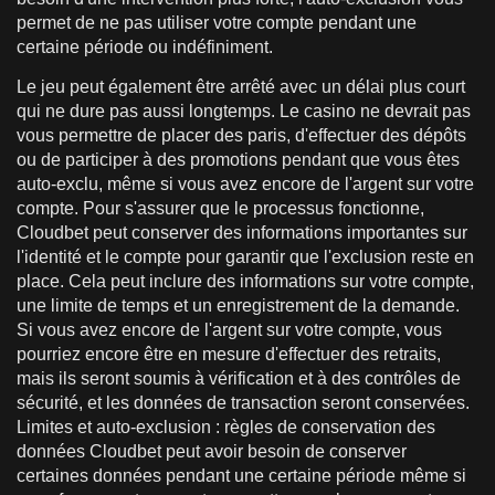
permet de ne pas utiliser votre compte pendant une
certaine période ou indéfiniment.
Le jeu peut également être arrêté avec un délai plus court
qui ne dure pas aussi longtemps. Le casino ne devrait pas
vous permettre de placer des paris, d'effectuer des dépôts
ou de participer à des promotions pendant que vous êtes
auto-exclu, même si vous avez encore de l'argent sur votre
compte. Pour s'assurer que le processus fonctionne,
Cloudbet peut conserver des informations importantes sur
l'identité et le compte pour garantir que l'exclusion reste en
place. Cela peut inclure des informations sur votre compte,
une limite de temps et un enregistrement de la demande.
Si vous avez encore de l'argent sur votre compte, vous
pourriez encore être en mesure d'effectuer des retraits,
mais ils seront soumis à vérification et à des contrôles de
sécurité, et les données de transaction seront conservées.
Limites et auto-exclusion : règles de conservation des
données Cloudbet peut avoir besoin de conserver
certaines données pendant une certaine période même si