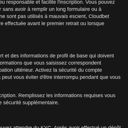
 responsable et facilite l'inscription. Vous pouvez
sans avoir à remplir un long formulaire ou à
ne sont pas utilisés à mauvais escient, Cloudbet
tre effectuée avant le premier retrait ou lorsque
t et des informations de profil de base qui doivent
nformations que vous saisissez correspondent
tion ultérieur. Activez la sécurité du compte
 peut vous éviter d'être interrompu pendant que vous
cription. Remplissez les informations requises vous
ne sécurité supplémentaire.
 pouvez attendre du KYC. Après avoir effectué un dépôt