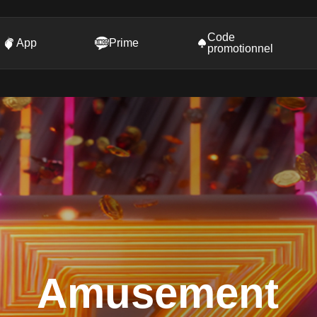
Code
App
Prime
promotionnel
Amusement