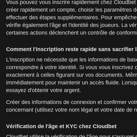
Vous pouvez vous inscrire rapidement chez Cloudbet et
créer rapidement un compte, choisir les paramètres d
effectuer des étapes supplémentaires. Pour empêcher 
vérifie également l'âge et l'identité des joueurs. La vé
certaines actions déclenchent un contrôle de conform
Comment l'inscription reste rapide sans sacrifier l
L'inscription ne nécessite que les informations de ba
correspondre à votre identité. Si vous vous inscrive
exactement à celles figurant sur vos documents. Même 
immédiatement pour maintenir un accès fluide. Lorsqu
essayez d'obtenir votre argent.
Créer des informations de connexion et confirmer votr
concernant (utilisez votre nom légal et votre date de 
Vérification de l'âge et KYC chez Cloudbet
Cloudbet utilise la vérification de l'âge pour s'assur