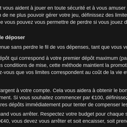
t vous aident à jouer en toute sécurité et à vous amuser
 de ne plus pouvoir gérer votre jeu, définissez des limit
e vous pouvez vous permettre de perdre si vous jouez 
 de déposer
ue sans perdre le fil de vos dépenses, tant que vous vo
 dépôt qui correspond à votre premier dépôt maximum (pa
s conditions de mise, cette méthode maintient la promo
z-vous que vos limites correspondent au coût de la vie
l'argent à votre compte. Cela vous aidera à obtenir le bo
oment. Si vous souhaitez commencer par €100, définisse
autres dépôts immédiatement pour tenter de compenser les
quand vous arrêter. Respectez votre budget pour chaque s
40, vous devez vous arrêter et soit encaisser, soit pre