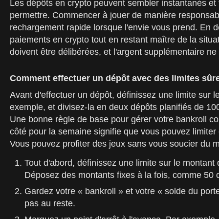
Les dépôts en crypto peuvent sembler instantanés et f
permettre. Commencer à jouer de manière responsable 
rechargement rapide lorsque l'envie vous prend. En déf
paiements en crypto tout en restant maître de la situa
doivent être délibérées, et l'argent supplémentaire ne 
Comment effectuer un dépôt avec des limites sûres
Avant d'effectuer un dépôt, définissez une limite sur
exemple, et divisez-la en deux dépôts planifiés de 10
Une bonne règle de base pour gérer votre bankroll con
côté pour la semaine signifie que vous pouvez limiter
Vous pouvez profiter des jeux sans vous soucier du mo
Tout d'abord, définissez une limite sur le montant
Déposez des montants fixes à la fois, comme 50 ou
Gardez votre « bankroll » et votre « solde du por
pas au reste.