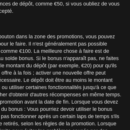
gences de dépôt, comme €50, si vous oubliez de vous
cepté.
un bouton dans la zone des promotions, vous pouvez
our le faire. Il n'est généralement pas possible
, comme €100. La meilleure chose à faire est de
au solde bonus. Si le bonus n'apparaît pas, ne faites
t le montant du dépôt (par exemple, €20) pour qu'ils
ffre à la fois ; activer une nouvelle offre peut
cessaire. Le dépôt doit être au moins le montant
ou utiliser certaines fonctionnalités jusqu'à ce que
cher d'obtenir d'autres récompenses en même temps.
la promotion avant la date de fin. Lorsque vous devez
 du bonus : Vous pourriez devoir utiliser le bonus
 pas fonctionner après un certain laps de temps s'ils
e retirés, selon les règles de la promotion. Lorsque