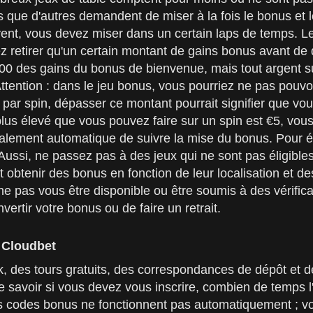
que d'autres demandent de miser à la fois le bonus et le
nt, vous devez miser dans un certain laps de temps. Le
ez retirer qu'un certain montant de gains bonus avant de 
00 des gains du bonus de bienvenue, mais tout argent su
ttention : dans le jeu bonus, vous pourriez ne pas pouvoir
par spin, dépasser ce montant pourrait signifier que vous
 plus élevé que vous pouvez faire sur un spin est €5, vo
ralement automatique de suivre la mise du bonus. Pour évit
Aussi, ne passez pas à des jeux qui ne sont pas éligibl
ut obtenir des bonus en fonction de leur localisation et 
ne pas vous être disponible ou être soumis à des vérific
rtir votre bonus ou de faire un retrait.
 Cloudbet
 des tours gratuits, des correspondances de dépôt et d
e savoir si vous devez vous inscrire, combien de temps l'
 des codes bonus ne fonctionnent pas automatiquement ; 