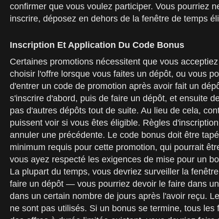
confirmer que vous voulez participer. Vous pourriez 
inscrire, déposez en dehors de la fenêtre de temps él
Inscription Et Application Du Code Bonus
Certaines promotions nécessitent que vous acceptiez v
choisir l'offre lorsque vous faites un dépôt, ou vous 
d'entrer un code de promotion après avoir fait un dé
s'inscrire d'abord, puis de faire un dépôt, et ensuite
pas d'autres dépôts tout de suite. Au lieu de cela, co
puissent voir si vous êtes éligible. Règles d'inscriptio
annuler une précédente. Le code bonus doit être tapé
minimum requis pour cette promotion, qui pourrait être
vous ayez respecté les exigences de mise pour un b
La plupart du temps, vous devriez surveiller la fenêtre
faire un dépôt — vous pourriez devoir le faire dans un
dans un certain nombre de jours après l'avoir reçu. Le
ne sont pas utilisés. Si un bonus se termine, tous les 