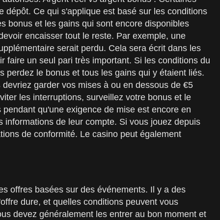
 dépôt. Ce qui s'applique est basé sur les conditions
s bonus et les gains qui sont encore disponibles
devoir encaisser tout le reste. Par exemple, une
pplémentaire serait perdu. Cela sera écrit dans les
 faire un seul pari très important. Si les conditions du
 perdez le bonus et tous les gains qui y étaient liés.
us devriez garder vos mises à ou en dessous de €5
er les interruptions, surveillez votre bonus et le
es pendant qu'une exigence de mise est encore en
des informations de leur compte. Si vous jouez depuis
ations de conformité. Le casino peut également
es offres basées sur des événements. Il y a des
offre dure, et quelles conditions peuvent vous
vous devez généralement les entrer au bon moment et