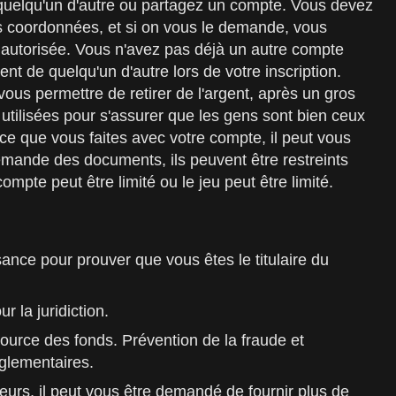
e quelqu'un d'autre ou partagez un compte. Vous devez
vos coordonnées, et si on vous le demande, vous
 autorisée. Vous n'avez pas déjà un autre compte
t de quelqu'un d'autre lors de votre inscription.
us permettre de retirer de l'argent, après un gros
 utilisées pour s'assurer que les gens sont bien ceux
n ce que vous faites avec votre compte, il peut vous
emande des documents, ils peuvent être restreints
ompte peut être limité ou le jeu peut être limité.
ance pour prouver que vous êtes le titulaire du
 la juridiction.
ource des fonds. Prévention de la fraude et
églementaires.
reurs, il peut vous être demandé de fournir plus de