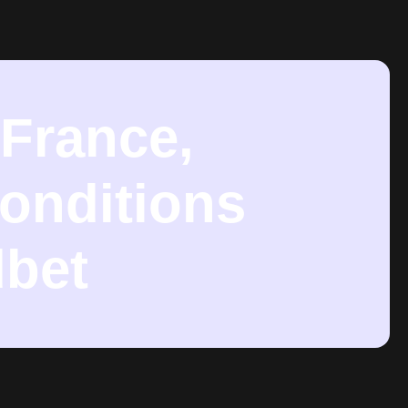
 France,
onditions
dbet