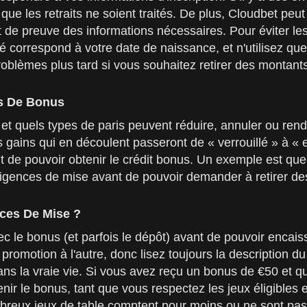
que les retraits ne soient traités. De plus, Cloudbet peu
de preuve des informations nécessaires. Pour éviter les 
tité correspond à votre date de naissance, et n'utilisez 
problèmes plus tard si vous souhaitez retirer des montan
s De Bonus
 et quels types de paris peuvent réduire, annuler ou ren
gains qui en découlent passeront de « verrouillé » à « 
 de pouvoir obtenir le crédit bonus. Un exemple est que
xigences de mise avant de pouvoir demander à retirer de
ces De Mise ?
 le bonus (et parfois le dépôt) avant de pouvoir encaiss
promotion à l'autre, donc lisez toujours la description
ns la vraie vie. Si vous avez reçu un bonus de €50 et q
tenir le bonus, tant que vous respectez les jeux éligible
breux jeux de table comptent pour moins ou ne sont pas 