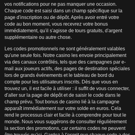
vos notifications pour ne pas manquer une occasion.
Chaque code est saisi dans un champ spécifique sur la
page d'inscription ou de dépôt. Après avoir entré votre
code au bon moment, vous recevrez votre bonus
immédiatement, qu'il s'agisse de tours gratuits, d'argent
supplémentaire ou autre chose.
Les codes promotionnels ne sont généralement valables
qu'une seule fois. Notre casino les envoie principalement
via des canaux contrôlés, tels que des campagnes par e-
mail aux joueurs actifs, des pages de destination spéciales
lors de grands événements et le tableau de bord du
compte pour les utilisateurs inscrits. Dès que vous en
trouvez un, il est facile à utiliser : il suffit de vous connecter,
d'aller sur la page de dépôt et de saisir le code dans le
champ prévu. Tout bonus de casino lié à la campagne
apparaît immédiatement sur votre solde en euros. Cela
rend le processus clair et facile à comprendre pour tout le
monde. Nous vous suggérons de consulter régulièrement
la section des promotions, car certains codes ne peuvent
être trouvés qu'ici. Gardez à l'esprit que chaque code a des