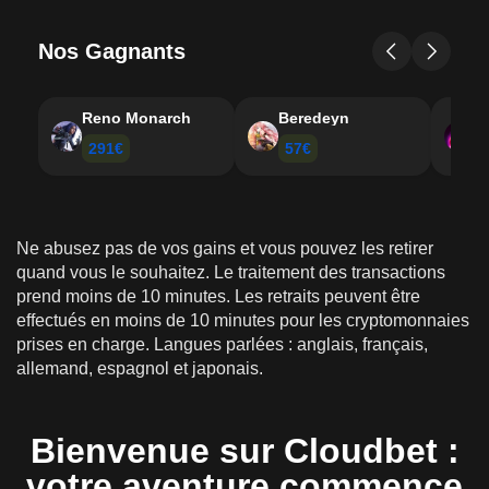
Comment obtenir et utiliser les codes
promotionnels Cloudbet
Nos Gagnants
Application mobile Cloudbet : jouer sur Android,
iOS et autres appareils
Reno Monarch
Beredeyn
I
Compatibilité avec tous les appareils
291€
57€
Programme VIP Cloudbet
Avantages extraordinaires de notre club VIP
Ne abusez pas de vos gains et vous pouvez les retirer
Sécurité chez Cloudbet : paiements sûrs et
quand vous le souhaitez. Le traitement des transactions
protection des joueurs
prend moins de 10 minutes. Les retraits peuvent être
Politiques de protection des joueurs
effectués en moins de 10 minutes pour les cryptomonnaies
prises en charge. Langues parlées : anglais, français,
Limites, contrôle des risques et politique 18+
allemand, espagnol et japonais.
pour le jeu responsable chez Cloudbet
Limites sur le montant que vous pouvez jouer
Bienvenue sur Cloudbet :
Instructions pour vous inscrire rapidement et
commencer à utiliser ce casino crypto
votre aventure commence