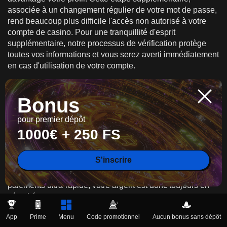
associée à un changement régulier de votre mot de passe,
rend beaucoup plus difficile l'accès non autorisé à votre
compte de casino. Pour une tranquillité d'esprit
supplémentaire, notre processus de vérification protège
toutes vos informations et vous serez averti immédiatement
en cas d'utilisation de votre compte.
Cloudbet utilise un chiffrement de bout en bout et des
systèmes anti-fraude avancés pour sécuriser toutes ses
Bonus
transactions. Afin de garantir la sécurité de votre argent,
lorsque vous déposez ou retirez des euros, cela passe par
pour premier dépôt
des passerelles certifiées conformes à la norme PCI DSS.
1000€ + 250 FS
Nous vérifions chaque demande de retrait pour nous
assurer qu'elle est légitime et pour stopper les
S'inscrire
escroqueries et autres activités illégales. Des mesures de
sécurité solides vont de pair avec un traitement des
paiements ultra-rapide, votre argent est donc toujours en
sécurité.
App
Prime
Menu
Code promotionnel
Aucun bonus sans dépôt