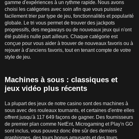
gamme d'expériences à un rythme rapide. Nous avons
choisi les catégories avec soin afin que vous puissiez
facilement trier par type de jeu, fonctionnalités et popularité
globale. Le tri vous permet de trouver des jackpots
progressifs, des megaways ou de nouveaux jeux qui n'ont
été publiés nulle part ailleurs. Chaque catégorie est
conçue pour vous aider à trouver de nouveaux favoris ou à
rejouer à d'anciens favoris, tout en tenant compte de votre
style de jeu.
Machines à sous : classiques et
jeux vidéo plus récents
La plupart des jeux de notre casino sont des machines à
sous avec des rouleaux tournants, et certaines d'entre elles
offrent jusqu'à 117 649 façons de gagner. Des fournisseurs
de premier plan comme NetEnt, Microgaming et Play'n GO
sont inclus, vous pouvez donc être sûr des derniers
graphismes, des tours bonus amusants et des tours