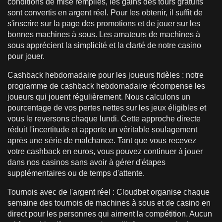
conditions de mise remplies, les gains des tours gratuits
sont convertis en argent réel. Pour les obtenir, il suffit de
s'inscrire sur la page des promotions et de jouer sur les
bonnes machines à sous. Les amateurs de machines à
sous apprécient la simplicité et la clarté de notre casino
pour jouer.
Cashback hebdomadaire pour les joueurs fidèles : notre
programme de cashback hebdomadaire récompense les
joueurs qui jouent régulièrement. Nous calculons un
pourcentage de vos pertes nettes sur les jeux éligibles et
vous le reversons chaque lundi. Cette approche directe
réduit l'incertitude et apporte un véritable soulagement
après une série de malchance. Tant que vous recevez
votre cashback en euros, vous pouvez continuer à jouer
dans nos casinos sans avoir à gérer d'étapes
supplémentaires ou de temps d'attente.
Tournois avec de l'argent réel : Cloudbet organise chaque
semaine des tournois de machines à sous et de casino en
direct pour les personnes qui aiment la compétition. Aucun