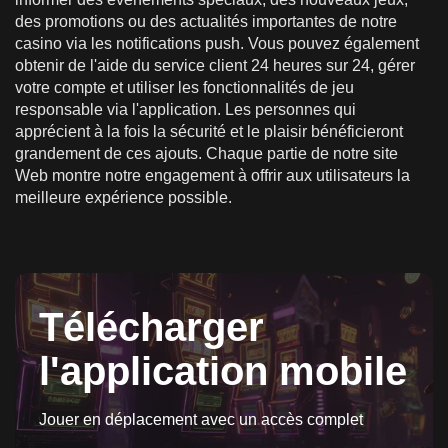
des promotions ou des actualités importantes de notre
casino via les notifications push. Vous pouvez également
obtenir de l'aide du service client 24 heures sur 24, gérer
votre compte et utiliser les fonctionnalités de jeu
responsable via l'application. Les personnes qui
apprécient à la fois la sécurité et le plaisir bénéficieront
grandement de ces ajouts. Chaque partie de notre site
Web montre notre engagement à offrir aux utilisateurs la
meilleure expérience possible.
Télécharger
l'application mobile
Jouer en déplacement avec un accès complet