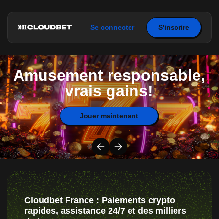
Se connecter
S'inscrire
Amusement responsable,
vrais gains!
Jouer maintenant
Cloudbet France : Paiements crypto
rapides, assistance 24/7 et des milliers