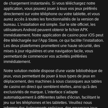
de chargement instantanés. Si vous téléchargez notre
application, vous pouvez jouer à tous vos jeux préférés
directement sur votre téléphone ou votre tablette, et vous
aurez accès à toutes les fonctionnalités de la version de
bureau. L'installation est simple. Sur le site officiel, les
utilisateurs Android peuvent obtenir le fichier APK
immédiatement. Notre application de casino pour iOS peut
être téléchargée sur l'App Store, ce qui facilite l'installation.
Les deux plateformes promettent une haute sécurité, des
mises à jour régulières et une navigation facile, vous
permettant de commencer vos activités préférées
immédiatement.
Notre solution mobile dispose d'une vaste bibliothèque de
jeux, vous permettant de jouer à tous types de jeux en
déplacement, des machines à sous classiques aux tables
de casino en direct qui semblent réelles, ainsi qu'à des
exclusivités de marque. L'interface s'adapte
automatiquement à différentes tailles d'écran, facilitant le
jeu sur les téléphones et les tablettes. Veuillez nous
informer des événements spéciaux, des nouveaux jeux,