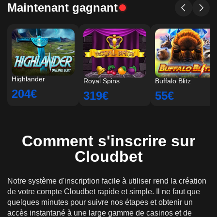
Maintenant gagnant
Highlander
Royal Spins
Buffalo Blitz
204€
319€
55€
Comment s'inscrire sur
Cloudbet
Notre système d'inscription facile à utiliser rend la création
de votre compte Cloudbet rapide et simple. Il ne faut que
quelques minutes pour suivre nos étapes et obtenir un
accès instantané à une large gamme de casinos et de