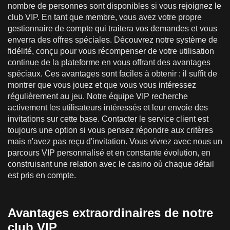
nombre de personnes sont disponibles si vous rejoignez le
club VIP. En tant que membre, vous avez votre propre
gestionnaire de compte qui traitera vos demandes et vous
enverra des offres spéciales. Découvrez notre système de
fidélité, conçu pour vous récompenser de votre utilisation
continue de la plateforme en vous offrant des avantages
spéciaux. Ces avantages sont faciles à obtenir : il suffit de
montrer que vous jouez et que vous vous intéressez
régulièrement au jeu. Notre équipe VIP recherche
activement les utilisateurs intéressés et leur envoie des
invitations sur cette base. Contacter le service client est
toujours une option si vous pensez répondre aux critères
mais n'avez pas reçu d'invitation. Vous vivrez avec nous un
parcours VIP personnalisé et en constante évolution, en
construisant une relation avec le casino où chaque détail
est pris en compte.
Avantages extraordinaires de notre
club VIP