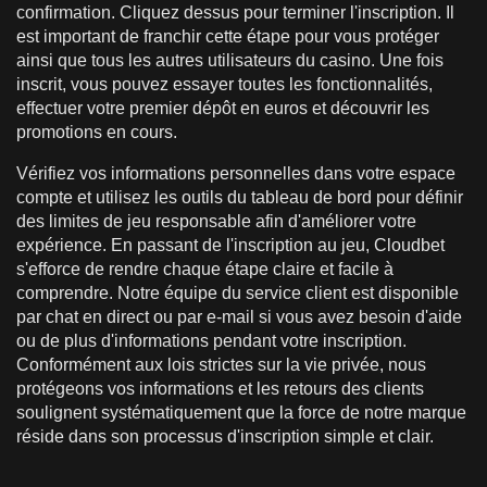
confirmation. Cliquez dessus pour terminer l'inscription. Il
est important de franchir cette étape pour vous protéger
ainsi que tous les autres utilisateurs du casino. Une fois
inscrit, vous pouvez essayer toutes les fonctionnalités,
effectuer votre premier dépôt en euros et découvrir les
promotions en cours.
Vérifiez vos informations personnelles dans votre espace
compte et utilisez les outils du tableau de bord pour définir
des limites de jeu responsable afin d'améliorer votre
expérience. En passant de l'inscription au jeu, Cloudbet
s'efforce de rendre chaque étape claire et facile à
comprendre. Notre équipe du service client est disponible
par chat en direct ou par e-mail si vous avez besoin d'aide
ou de plus d'informations pendant votre inscription.
Conformément aux lois strictes sur la vie privée, nous
protégeons vos informations et les retours des clients
soulignent systématiquement que la force de notre marque
réside dans son processus d'inscription simple et clair.