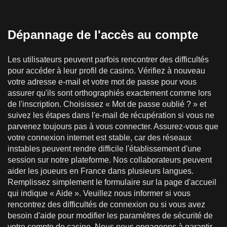
Dépannage de l'accès au compte
Les utilisateurs peuvent parfois rencontrer des difficultés
pour accéder à leur profil de casino. Vérifiez à nouveau
votre adresse e-mail et votre mot de passe pour vous
assurer qu'ils sont orthographiés exactement comme lors
de l'inscription. Choisissez « Mot de passe oublié ? » et
suivez les étapes dans l'e-mail de récupération si vous ne
parvenez toujours pas à vous connecter. Assurez-vous que
votre connexion internet est stable, car des réseaux
instables peuvent rendre difficile l'établissement d'une
session sur notre plateforme. Nos collaborateurs peuvent
aider les joueurs en France dans plusieurs langues.
Remplissez simplement le formulaire sur la page d'accueil
qui indique « Aide ». Veuillez nous informer si vous
rencontrez des difficultés de connexion ou si vous avez
besoin d'aide pour modifier les paramètres de sécurité de
votre compte de casino. Nous nous engageons à garantir