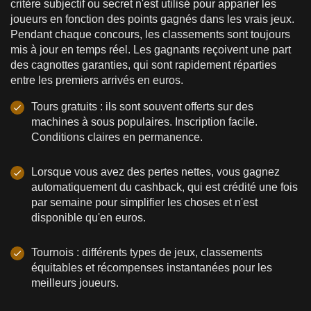
critère subjectif ou secret n'est utilisé pour apparier les
joueurs en fonction des points gagnés dans les vrais jeux.
Pendant chaque concours, les classements sont toujours
mis à jour en temps réel. Les gagnants reçoivent une part
des cagnottes garanties, qui sont rapidement réparties
entre les premiers arrivés en euros.
Tours gratuits : ils sont souvent offerts sur des
machines à sous populaires. Inscription facile.
Conditions claires en permanence.
Lorsque vous avez des pertes nettes, vous gagnez
automatiquement du cashback, qui est crédité une fois
par semaine pour simplifier les choses et n'est
disponible qu'en euros.
Tournois : différents types de jeux, classements
équitables et récompenses instantanées pour les
meilleurs joueurs.