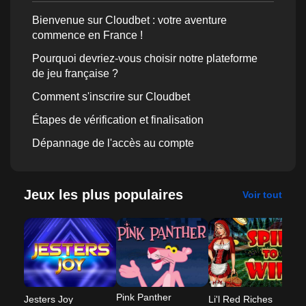
Bienvenue sur Cloudbet : votre aventure
commence en France !
Pourquoi devriez-vous choisir notre plateforme
de jeu française ?
Comment s'inscrire sur Cloudbet
Étapes de vérification et finalisation
Dépannage de l'accès au compte
De nombreux jeux parmi lesquels choisir sur
Cloudbet, y compris des machines à sous, des
Jeux les plus populaires
Voir tout
jeux de table et des jeux avec croupiers en direct
Machines à sous : classiques et jeux vidéo plus
récents
Jeux de table et casino en direct
Bonus Cloudbet : tours gratuits, cashback et
tournois
Pink Panther
Jesters Joy
Li'l Red Riches
B