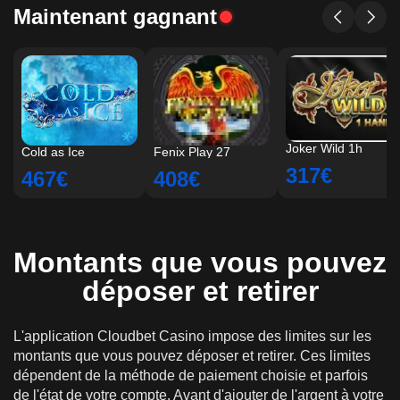
Maintenant gagnant
Joker Wild 1h
Cold as Ice
Fenix Play 27
317€
467€
408€
Montants que vous pouvez
déposer et retirer
L'application Cloudbet Casino impose des limites sur les
montants que vous pouvez déposer et retirer. Ces limites
dépendent de la méthode de paiement choisie et parfois
de l'état de votre compte. Avant d'ajouter de l'argent à votre