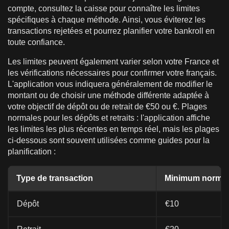
compte, consultez la caisse pour connaître les limites
spécifiques à chaque méthode. Ainsi, vous éviterez les
transactions rejetées et pourrez planifier votre bankroll en
toute confiance.
Les limites peuvent également varier selon votre France et
les vérifications nécessaires pour confirmer votre français.
L'application vous indiquera généralement de modifier le
montant ou de choisir une méthode différente adaptée à
votre objectif de dépôt ou de retrait de €50 ou €. Plages
normales pour les dépôts et retraits : l'application affiche
les limites les plus récentes en temps réel, mais les plages
ci-dessous sont souvent utilisées comme guides pour la
planification :
Type de transaction
Minimum normal
Dépôt
€10