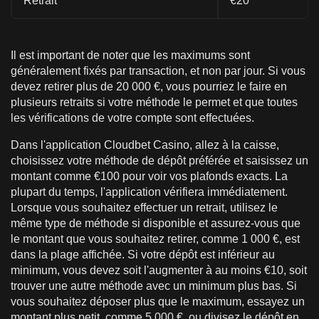
Retrait
€20
Il est important de noter que les maximums sont
généralement fixés par transaction, et non par jour. Si vous
devez retirer plus de 20 000 €, vous pourriez le faire en
plusieurs retraits si votre méthode le permet et que toutes
les vérifications de votre compte sont effectuées.
Dans l'application Cloudbet Casino, allez à la caisse,
choisissez votre méthode de dépôt préférée et saisissez un
montant comme €100 pour voir vos plafonds exacts. La
plupart du temps, l'application vérifiera immédiatement.
Lorsque vous souhaitez effectuer un retrait, utilisez le
même type de méthode si disponible et assurez-vous que
le montant que vous souhaitez retirer, comme 1 000 €, est
dans la plage affichée. Si votre dépôt est inférieur au
minimum, vous devez soit l'augmenter à au moins €10, soit
trouver une autre méthode avec un minimum plus bas. Si
vous souhaitez déposer plus que le maximum, essayez un
montant plus petit, comme 5 000 €, ou divisez le dépôt en