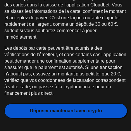
des cartes dans la caisse de l'application Cloudbet. Vous
saisissez les informations de la carte, confirmez le montant
et acceptez de payer. C'est une façon courante d'ajouter
rapidement de l'argent, comme un dépôt de 30 ou 60 €,
surtout si vous souhaitez commencer à jouer
immédiatement.
Les dépôts par carte peuvent être soumis à des
vérifications de l'émetteur, et dans certains cas l'application
peut demander une confirmation supplémentaire pour
s'assurer que le paiement est autorisé. Si une transaction
n'aboutit pas, essayez un montant plus petit tel que 20 €,
vérifiez que vos coordonnées de facturation correspondent
à votre carte, ou passez à la cryptomonnaie pour un
financement plus direct.
Déposer maintenant avec crypto