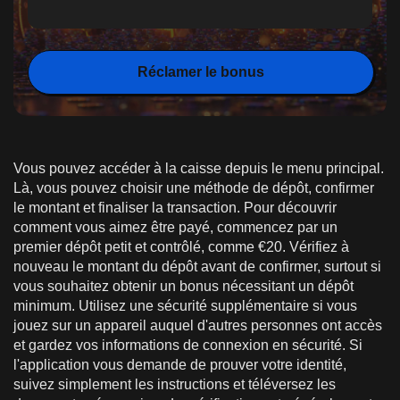
Réclamer le bonus
Vous pouvez accéder à la caisse depuis le menu principal.
Là, vous pouvez choisir une méthode de dépôt, confirmer
le montant et finaliser la transaction. Pour découvrir
comment vous aimez être payé, commencez par un
premier dépôt petit et contrôlé, comme €20. Vérifiez à
nouveau le montant du dépôt avant de confirmer, surtout si
vous souhaitez obtenir un bonus nécessitant un dépôt
minimum. Utilisez une sécurité supplémentaire si vous
jouez sur un appareil auquel d'autres personnes ont accès
et gardez vos informations de connexion en sécurité. Si
l'application vous demande de prouver votre identité,
suivez simplement les instructions et téléversez les