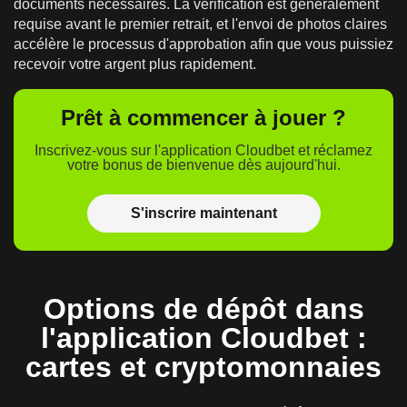
documents nécessaires. La vérification est généralement
requise avant le premier retrait, et l'envoi de photos claires
accélère le processus d'approbation afin que vous puissiez
recevoir votre argent plus rapidement.
Prêt à commencer à jouer ?
Inscrivez-vous sur l'application Cloudbet et réclamez
votre bonus de bienvenue dès aujourd'hui.
S'inscrire maintenant
Options de dépôt dans
l'application Cloudbet :
cartes et cryptomonnaies