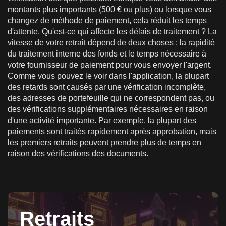
montants plus importants (500 € ou plus) ou lorsque vous
changez de méthode de paiement, cela réduit les temps
d'attente. Qu'est-ce qui affecte les délais de traitement ? La
vitesse de votre retrait dépend de deux choses : la rapidité
du traitement interne des fonds et le temps nécessaire à
votre fournisseur de paiement pour vous envoyer l'argent.
Comme vous pouvez le voir dans l'application, la plupart
des retards sont causés par une vérification incomplète,
des adresses de portefeuille qui ne correspondent pas, ou
des vérifications supplémentaires nécessaires en raison
d'une activité importante. Par exemple, la plupart des
paiements sont traités rapidement après approbation, mais
les premiers retraits peuvent prendre plus de temps en
raison des vérifications des documents.
Retraits