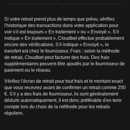
Si votre retrait prend plus de temps que prévu, vérifiez
l'historique des transactions dans votre application pour
voir s'il est toujours « En traitement » ou « Envoyé ». S'il
indique « En traitement », Cloudbet effectue probablement
encore des vérifications. S'il indique « Envoyé », le
transfert est chez le fournisseur. Frais : selon la méthode
de retrait, Cloudbet peut facturer des frais. Des frais
supplémentaires peuvent être ajoutés par le fournisseur de
paiement ou le réseau.
Vérifiez l'écran de retrait pour tout frais et le montant exact
que vous recevrez avant de confirmer un retrait comme 250
€. S'il y a des frais de fournisseur, ils sont généralement
déduits automatiquement, il est donc préférable d'en tenir
compte lors du choix de la méthode pour les retraits
réguliers.