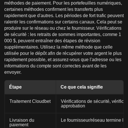
méthodes de paiement. Pour les portefeuilles numériques,
certaines méthodes confirment les transferts plus
rapidement que d'autres. Les périodes de fort trafic peuvent
ralentir les confirmations sur certains canaux. Cela peut se
produire sur le réseau ou chez le fournisseur. Vérifications
de sécurité : les retraits de sommes importantes, comme 1
000 $, peuvent entraîner des étapes de révision
supplémentaires. Utilisez la même méthode que celle
utilisée pour le dépôt afin de récupérer votre argent le plus
rapidement possible, et assurez-vous que l'adresse ou les
informations du compte sont correctes avant de les
envoyer.
Étape
Ce que cela signifie
Traitement Cloudbet
Vérifications de sécurité, vérificat
approbation
Livraison du
Le fournisseur/réseau termine le t
paiement