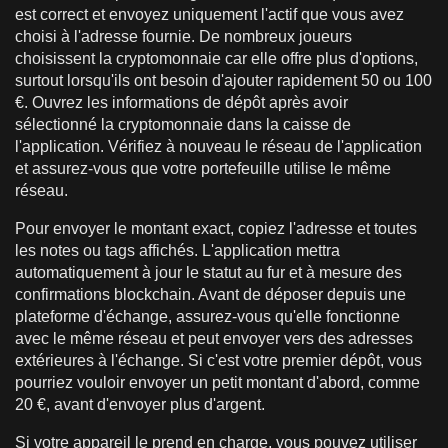
est correct et envoyez uniquement l'actif que vous avez
choisi à l'adresse fournie. De nombreux joueurs
choisissent la cryptomonnaie car elle offre plus d'options,
surtout lorsqu'ils ont besoin d'ajouter rapidement 50 ou 100
€. Ouvrez les informations de dépôt après avoir
sélectionné la cryptomonnaie dans la caisse de
l'application. Vérifiez à nouveau le réseau de l'application
et assurez-vous que votre portefeuille utilise le même
réseau.
Pour envoyer le montant exact, copiez l'adresse et toutes
les notes ou tags affichés. L'application mettra
automatiquement à jour le statut au fur et à mesure des
confirmations blockchain. Avant de déposer depuis une
plateforme d'échange, assurez-vous qu'elle fonctionne
avec le même réseau et peut envoyer vers des adresses
extérieures à l'échange. Si c'est votre premier dépôt, vous
pourriez vouloir envoyer un petit montant d'abord, comme
20 €, avant d'envoyer plus d'argent.
Si votre appareil le prend en charge, vous pouvez utiliser