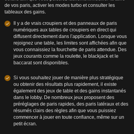
de vos paris, activer les modes turbo et consulter les
tableaux des gains.
Il y a de vrais croupiers et des panneaux de paris
numériques aux tables de croupiers en direct qui
diffusent directement dans l'application. Lorsque vous
rejoignez une table, les limites sont affichées afin que
vous connaissiez la fourchette de paris attendue. Des
jeux courants comme la roulette, le blackjack et le
baccarat sont disponibles.
Si vous souhaitez jouer de manière plus stratégique
ou obtenir des résultats plus rapidement, il existe
également des jeux de table et des gains instantanés
dans le lobby. De nombreux jeux proposent des
préréglages de paris rapides, des paris latéraux et des
résumés clairs des règles afin que vous puissiez
commencer à jouer en toute confiance, même sur un
petit écran.