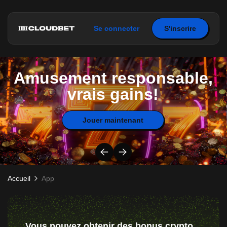
Se connecter
S'inscrire
Amusement responsable,
vrais gains!
Jouer maintenant
Accueil
App
Vous pouvez obtenir des bonus crypto,